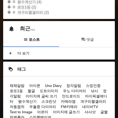
평수계산기
(4)
로또1등
(2)
개구리짤갤러리
(2)
최근...
포스트
댓글
더 보기
태그
채채알람
아이폰
Uno Diary
정각알림
스밍인증
로또1등
짤글
도트이미지
우노 다이어리
낚시
정
각알람
이미지에 글씨 쓰기
안드로이드
마이픽셀에디
터
평수계산기
스크린샷
카메라앱
개구리짤갤러리
자동캡처
우울증 다이어리
FM카메라
네이버TV
Text to Image
아르미
이미지에 글쓰기
샤샤샷
글짤
덕케쥴러
스밍짤메이커