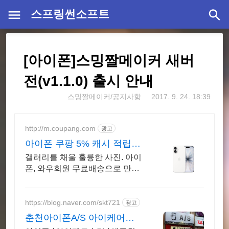
스프링썬소프트
[아이폰]스밍짤메이커 새버
전(v1.1.0) 출시 안내
스밍짤메이커/공지사항
2017. 9. 24. 18:39
http://m.coupang.com
광고
아이폰 쿠팡 5% 캐시 적립
혜택
갤러리를 채울 훌륭한 사진. 아이
폰, 와우회원 무료배송으로 만나
보세요.
https://blog.naver.com/skt721
광고
춘천아이폰A/S 아이케어샵