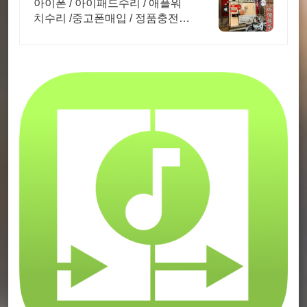
정품 악세사리 판매
아이폰 / 아이패드수리 / 애플워
치수리 /중고폰매입 / 정품충전기
판매