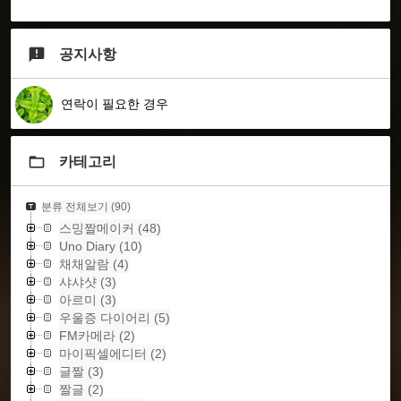
공지사항
연락이 필요한 경우
카테고리
분류 전체보기
(90)
스밍짤메이커
(48)
Uno Diary
(10)
채채알람
(4)
샤샤샷
(3)
아르미
(3)
우울증 다이어리
(5)
FM카메라
(2)
마이픽셀에디터
(2)
글짤
(3)
짤글
(2)