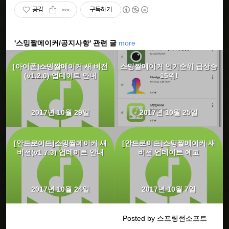
공감
구독하기
'스밍짤메이커/공지사항' 관련 글
more
[아이폰]스밍짤메이커 새 버전
스밍짤메이커 인기순위 급상승
(v1.2.0) 업데이트 안내
15위!
2017년 10월 29일
2017년 10월 25일
[안드로이드]스밍짤메이커 새
[안드로이드]스밍짤메이커 새
버전(v1.7.3) 업데이트 안내
버전 업데이트 예고
2017년 10월 24일
2017년 10월 7일
Posted by 스프링썬소프트