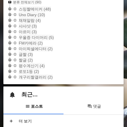
분류 전체보기
(90)
스밍짤메이커
(48)
Uno Diary
(10)
채채알람
(4)
샤샤샷
(3)
아르미
(3)
우울증 다이어리
(5)
FM카메라
(2)
마이픽셀에디터
(2)
글짤
(3)
짤글
(2)
평수계산기
(4)
로또1등
(2)
개구리짤갤러리
(2)
최근...
포스트
댓글
더 보기