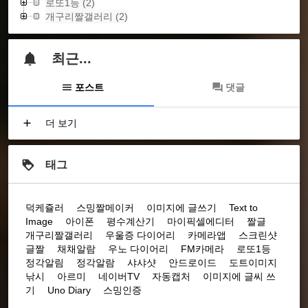
로또1등
(2)
개구리짤갤러리
(2)
최근...
포스트
댓글
더 보기
태그
덕케쥴러
스밍짤메이커
이미지에 글쓰기
Text to
Image
아이폰
평수계산기
마이픽셀에디터
짤글
개구리짤갤러리
우울증 다이어리
카메라앱
스크린샷
글짤
채채알람
우노 다이어리
FM카메라
로또1등
정각알림
정각알람
샤샤샷
안드로이드
도트이미지
낚시
아르미
네이버TV
자동캡처
이미지에 글씨 쓰
기
Uno Diary
스밍인증