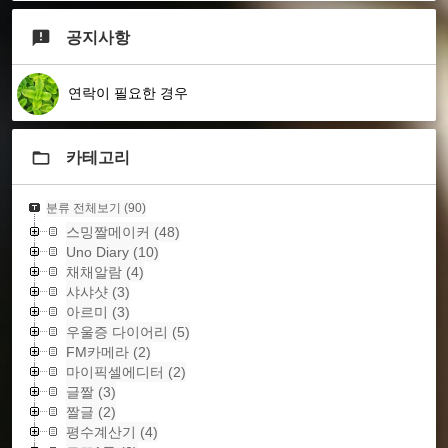
공지사항
연락이 필요한 경우
카테고리
분류 전체보기
(90)
스밍짤메이커
(48)
Uno Diary
(10)
채채알람
(4)
샤샤샷
(3)
아르미
(3)
우울증 다이어리
(5)
FM카메라
(2)
마이픽셀에디터
(2)
글짤
(3)
짤글
(2)
평수계산기
(4)