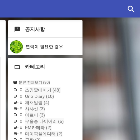
공지사항
연락이 필요한 경우
카테고리
분류 전체보기
(90)
스밍짤메이커
(48)
Uno Diary
(10)
채채알람
(4)
샤샤샷
(3)
아르미
(3)
우울증 다이어리
(5)
FM카메라
(2)
마이픽셀에디터
(2)