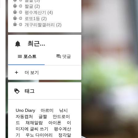
글짤
(3)
짤글
(2)
평수계산기
(4)
로또1등
(2)
개구리짤갤러리
(2)
최근...
포스트
댓글
더 보기
태그
Uno Diary
아르미
낚시
자동캡처
글짤
안드로이
드
채채알람
아이폰
이
미지에 글씨 쓰기
평수계산
기
우노 다이어리
정각알