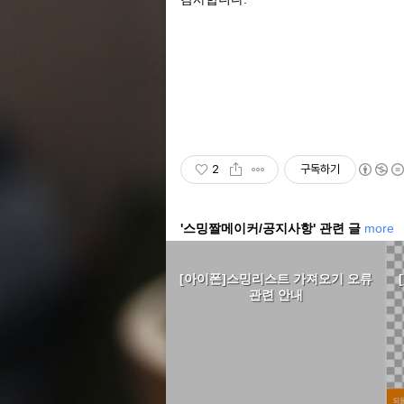
2
구독하기
'스밍짤메이커/공지사항' 관련 글
more
[아이폰]스밍리스트 가져오기 오류
관련 안내