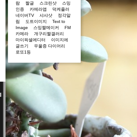
람
짤글
스크린샷
스밍
인증
카메라앱
덕케쥴러
네이버TV
샤샤샷
정각알
림
도트이미지
Text to
Image
스밍짤메이커
FM
카메라
개구리짤갤러리
마이픽셀에디터
이미지에
글쓰기
우울증 다이어리
로또1등
앱