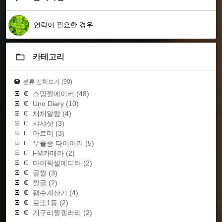
연락이 필요한 경우
카테고리
분류 전체보기
(90)
스밍짤메이커
(48)
Uno Diary
(10)
채채알람
(4)
샤샤샷
(3)
아르미
(3)
우울증 다이어리
(5)
FM카메라
(2)
마이픽셀에디터
(2)
글짤
(3)
짤글
(2)
평수계산기
(4)
로또1등
(2)
개구리짤갤러리
(2)