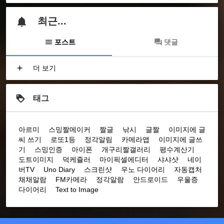
최근...
포스트
댓글
더 보기
태그
아르미
스밍짤메이커
짤글
낚시
글짤
이미지에 글
씨 쓰기
로또1등
정각알림
카메라앱
이미지에 글쓰
기
스밍인증
아이폰
개구리짤갤러리
평수계산기
도트이미지
덕케쥴러
마이픽셀에디터
샤샤샷
네이
버TV
Uno Diary
스크린샷
우노 다이어리
자동캡처
채채알람
FM카메라
정각알람
안드로이드
우울증
다이어리
Text to Image