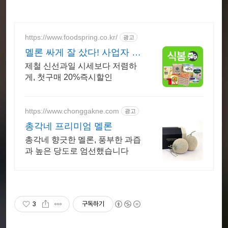
https://www.foodspring.co.kr/
광고
멜론 싸게 잘 샀다! 사업자 전
용 특가
제철 신선과일 시세보다 저렴하
게, 첫구매 20%즉시할인
https://www.chonggakne.com
광고
총각네 프리미엄 멜론
총각네 향긋한 멜론, 풍부한 과즙
과 높은 당도로 엄선했습니다
3
구독하기