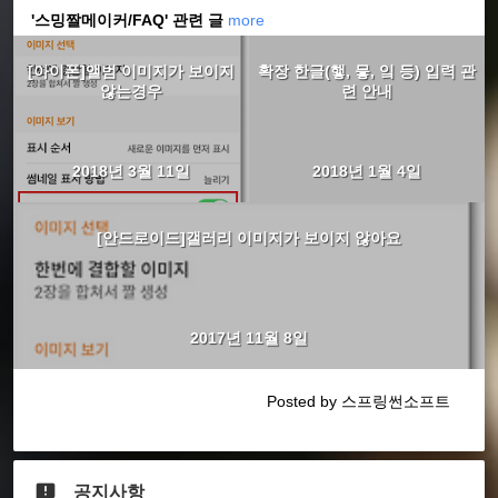
'스밍짤메이커/FAQ' 관련 글
more
[아이폰]앨범 이미지가 보이지
확장 한글(햏, 믛, 잌 등) 입력 관
않는경우
련 안내
2018년 3월 11일
2018년 1월 4일
[안드로이드]갤러리 이미지가 보이지 않아요
2017년 11월 8일
Posted by 스프링썬소프트
공지사항