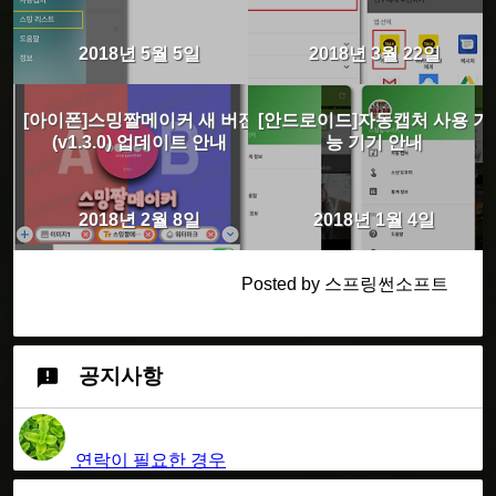
2018년 5월 5일
2018년 3월 22일
[아이폰]스밍짤메이커 새 버전
[안드로이드]자동캡처 사용 가
(v1.3.0) 업데이트 안내
능 기기 안내
2018년 2월 8일
2018년 1월 4일
Posted by 스프링썬소프트
공지사항
연락이 필요한 경우