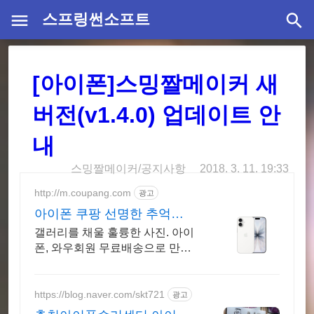
스프링썬소프트
[아이폰]스밍짤메이커 새
버전(v1.4.0) 업데이트 안
내
스밍짤메이커/공지사항
2018. 3. 11. 19:33
http://m.coupang.com
광고
아이폰 쿠팡 선명한 추억을
간직
갤러리를 채울 훌륭한 사진. 아이
폰, 와우회원 무료배송으로 만나
보세요.
https://blog.naver.com/skt721
광고