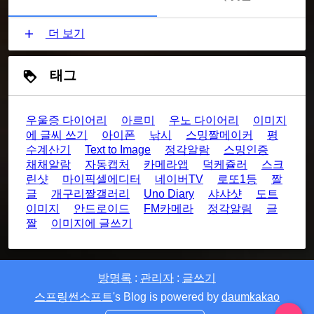
더 보기
태그
우울증 다이어리
아르미
우노 다이어리
이미지
에 글씨 쓰기
아이폰
낚시
스밍짤메이커
평
수계산기
Text to Image
정각알람
스밍인증
채채알람
자동캡처
카메라앱
덕케쥴러
스크
린샷
마이픽셀에디터
네이버TV
로또1등
짤
글
개구리짤갤러리
Uno Diary
샤샤샷
도트
이미지
안드로이드
FM카메라
정각알림
글
짤
이미지에 글쓰기
방명록
:
관리자
:
글쓰기
스프링썬소프트
's Blog is powered by
daumkakao