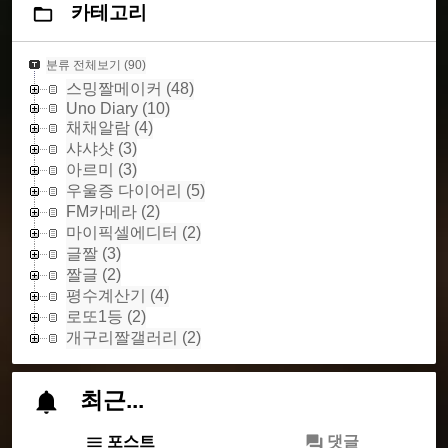
카테고리
분류 전체보기
(90)
스밍짤메이커
(48)
Uno Diary
(10)
채채알람
(4)
샤샤샷
(3)
아르미
(3)
우울증 다이어리
(5)
FM카메라
(2)
마이픽셀에디터
(2)
글짤
(3)
짤글
(2)
평수계산기
(4)
로또1등
(2)
개구리짤갤러리
(2)
최근...
포스트
댓글