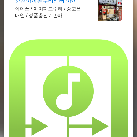
춘천아이폰수리센터 아이케
어샵 춘천아이폰as센터
아이폰 / 아이패드수리 / 중고폰
매입 / 정품충전기판매