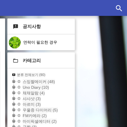
공지사항
연락이 필요한 경우
카테고리
분류 전체보기
(90)
스밍짤메이커
(48)
Uno Diary
(10)
채채알람
(4)
샤샤샷
(3)
아르미
(3)
우울증 다이어리
(5)
FM카메라
(2)
마이픽셀에디터
(2)