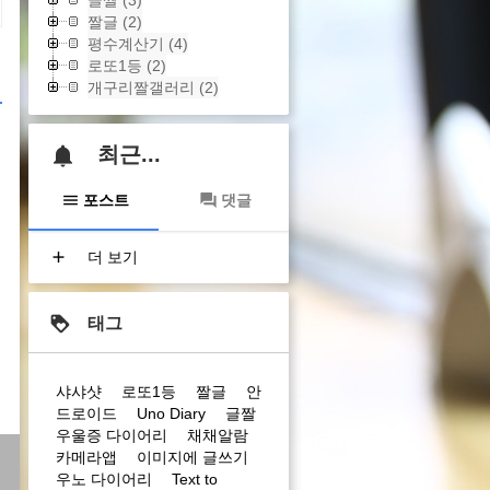
글짤
(3)
짤글
(2)
평수계산기
(4)
로또1등
(2)
개구리짤갤러리
(2)
최근...
포스트
댓글
더 보기
태그
샤샤샷
로또1등
짤글
안
드로이드
Uno Diary
글짤
우울증 다이어리
채채알람
카메라앱
이미지에 글쓰기
우노 다이어리
Text to