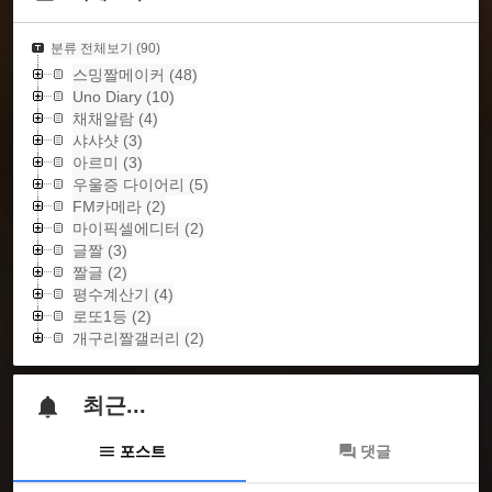
분류 전체보기
(90)
스밍짤메이커
(48)
Uno Diary
(10)
채채알람
(4)
샤샤샷
(3)
아르미
(3)
우울증 다이어리
(5)
FM카메라
(2)
마이픽셀에디터
(2)
글짤
(3)
짤글
(2)
평수계산기
(4)
로또1등
(2)
개구리짤갤러리
(2)
최근...
포스트
댓글