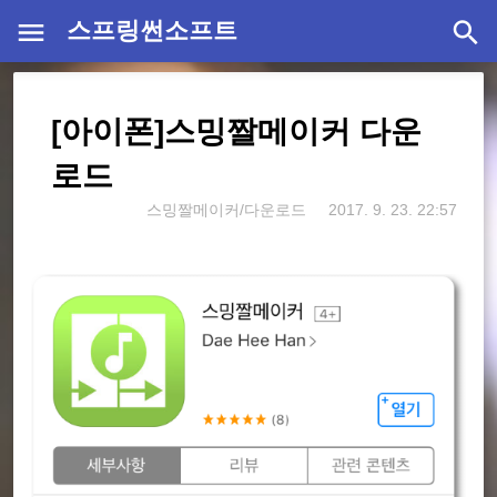
스프링썬소프트
[아이폰]스밍짤메이커 다운
로드
스밍짤메이커/다운로드
2017. 9. 23. 22:57