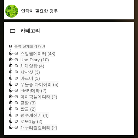
연락이 필요한 경우
카테고리
분류 전체보기
(90)
스밍짤메이커
(48)
Uno Diary
(10)
채채알람
(4)
샤샤샷
(3)
아르미
(3)
우울증 다이어리
(5)
FM카메라
(2)
마이픽셀에디터
(2)
글짤
(3)
짤글
(2)
평수계산기
(4)
로또1등
(2)
개구리짤갤러리
(2)