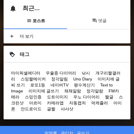
최근...
포스트
댓글
더 보기
태그
마이픽셀에디터
우울증 다이어리
낚시
개구리짤갤러
리
스밍짤메이커
정각알림
Uno Diary
이미지에 글
씨 쓰기
로또1등
네이버TV
평수계산기
Text to
Image
이미지에 글쓰기
채채알람
정각알람
FM카
메라
스밍인증
도트이미지
우노 다이어리
짤글
스
크린샷
아르미
카메라앱
자동캡처
덕케쥴러
아이
폰
안드로이드
글짤
샤샤샷
방명록
:
관리자
:
글쓰기