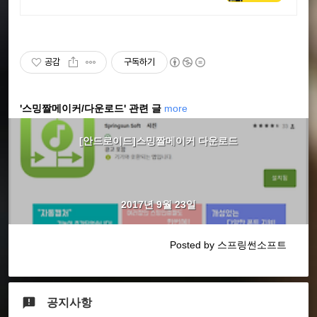
담 직폰 평택점 휴대폰성지 시세
표 매일확인가능
공감
구독하기
'스밍짤메이커/다운로드' 관련 글
more
[안드로이드]스밍짤메이커 다운로드
2017년 9월 23일
Posted by 스프링썬소프트
공지사항