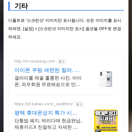
기타
디폴트로 '스크린샷' 이미지만 표시됩니다. 모든 이미지를 표시
하려면, [설정] > [스크린샷 이미지만 표시] 옵션을 OFF로 변경
하세요.
http://m.coupang.com
광고
아이폰 쿠팡 세련된 컬러, 고
급진 디자인
갤러리를 채울 훌륭한 사진. 아이
폰, 와우회원 무료배송으로 만나
보세요.
https://pf.kakao.com/_xawBmn/
광고
평택 휴대폰성지 특가 시세
표 가격비교 꼭 해보세요
단통법 폐지, 박리다매 현금완납,
제휴카드X 친절하고 자세한 상