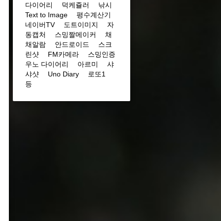
다이어리
덕케쥴러
낚시
Text to Image
평수계산기
네이버TV
도트이미지
자
동캡처
스밍짤메이커
채
채알람
안드로이드
스크
린샷
FM카메라
스밍인증
우노 다이어리
아르미
샤
샤샷
Uno Diary
로또1
등