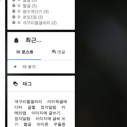
글짤
(3)
짤글
(2)
평수계산기
(4)
로또1등
(2)
개구리짤갤러리
(2)
최근...
포스트
댓글
더 보기
태그
개구리짤갤러리
마이픽셀에
디터
글짤
정각알림
카
메라앱
이미지에 글쓰기
정각알람
이미지에 글씨 쓰
기
짤글
아이폰
우울증