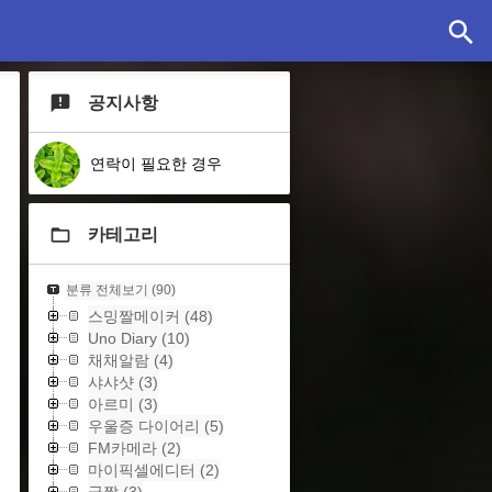
공지사항
연락이 필요한 경우
카테고리
분류 전체보기
(90)
스밍짤메이커
(48)
Uno Diary
(10)
채채알람
(4)
샤샤샷
(3)
아르미
(3)
우울증 다이어리
(5)
FM카메라
(2)
마이픽셀에디터
(2)