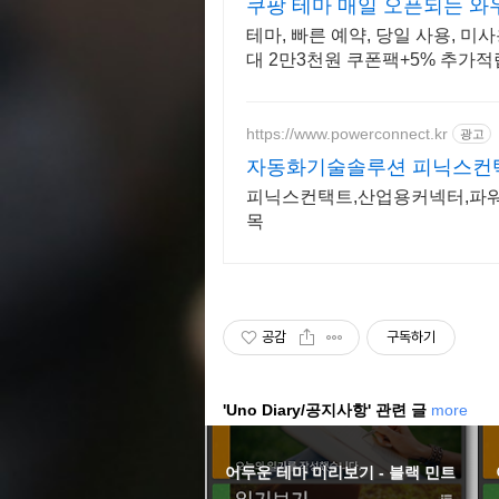
쿠팡 테마 매일 오픈되는 와
테마, 빠른 예약, 당일 사용, 미
대 2만3천원 쿠폰팩+5% 추가적
https://www.powerconnect.kr
광고
자동화기술솔루션 피닉스컨
피닉스컨택트,산업용커넥터,파워
목
공감
구독하기
'Uno Diary/공지사항' 관련 글
more
어두운 테마 미리보기 - 블랙 민트