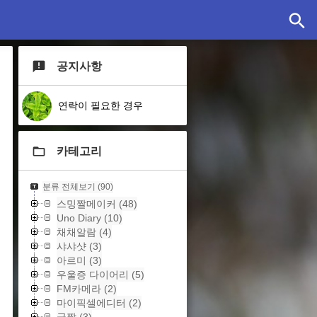
공지사항
연락이 필요한 경우
카테고리
분류 전체보기
(90)
스밍짤메이커
(48)
Uno Diary
(10)
채채알람
(4)
샤샤샷
(3)
아르미
(3)
우울증 다이어리
(5)
FM카메라
(2)
마이픽셀에디터
(2)