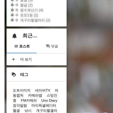
글짤
(3)
짤글
(2)
평수계산기
(4)
로또1등
(2)
개구리짤갤러리
(2)
최근...
포스트
댓글
더 보기
태그
도트이미지
네이버TV
자
동캡처
카메라앱
스밍인
증
FM카메라
Uno Diary
정각알람
마이픽셀에디터
짤글
낚시
개구리짤갤러