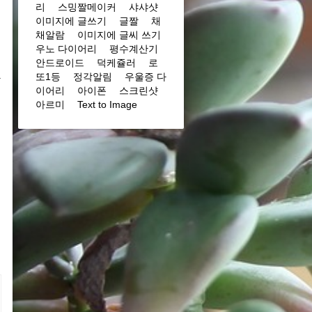
리
스밍짤메이커
샤샤샷
이미지에 글쓰기
글짤
채
채알람
이미지에 글씨 쓰기
우노 다이어리
평수계산기
안드로이드
덕케쥴러
로
또1등
정각알림
우울증 다
자
이어리
아이폰
스크린샷
아르미
Text to Image