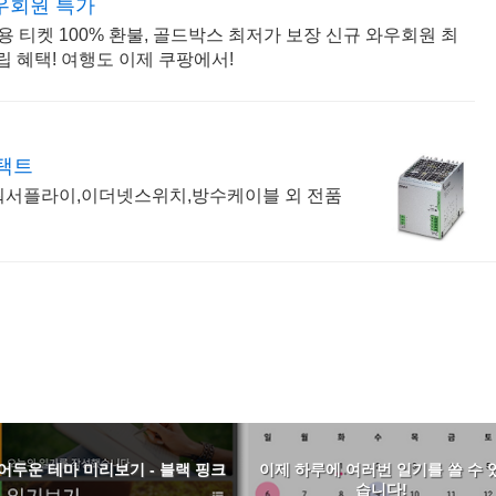
우회원 특가
사용 티켓 100% 환불, 골드박스 최저가 보장 신규 와우회원 최
립 혜택! 여행도 이제 쿠팡에서!
택트
서플라이,이더넷스위치,방수케이블 외 전품
어두운 테마 미리보기 - 블랙 핑크
이제 하루에 여러번 일기를 쓸 수 
습니다!